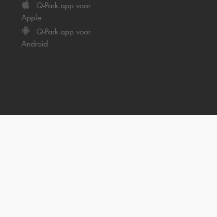
Q-Park
app voor
Apple
Q-Park
app voor
Android