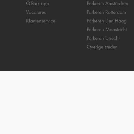
Q-Park
app
Parkeren Amsterdam
Vacatures
Parkeren Rotterdam
Klantenservice
Parkeren Den Haag
Parkeren Maastricht
Parkeren Utrecht
Overige steden