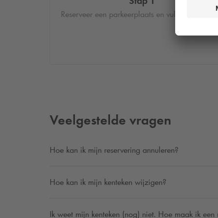
Stap 1
Reserveer een parkeerplaats en vul je kenteken 
Veelgestelde vragen
Hoe kan ik mijn reservering annuleren?
Hoe kan ik mijn kenteken wijzigen?
Ik weet mijn kenteken (nog) niet. Hoe maak ik een 