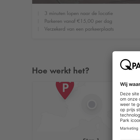
3 minuten lopen naar de locatie
Parkeren vanaf €15,00 per dag
Verzekerd van een parkeerplaats
Hoe werkt het?