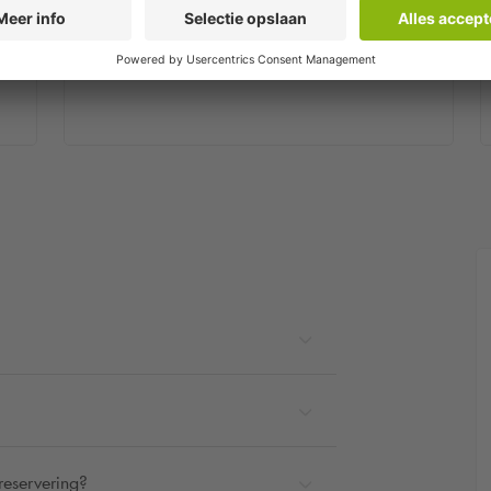
Stap 2
in
Je ontvangt binnen enkele minuten een
bevestigingsmail.
reservering?