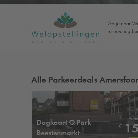
Ga je naar Wel
reservering be
Alle Parkeerdeals Amersfoor
Vana
Dagkaart
Q-Park
1
€
Beestenmarkt