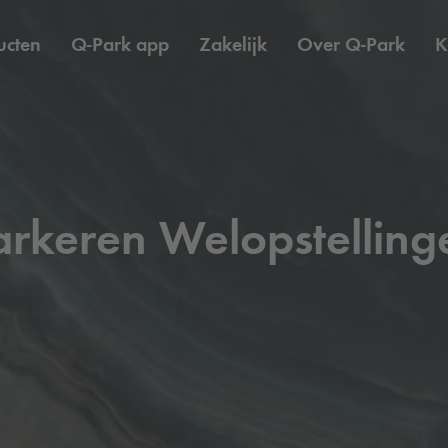
ucten
Q-Park
app
Zakelijk
Over
Q-Park
K
arkeren Welopstelling