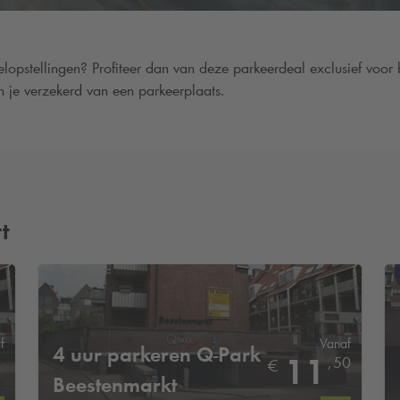
opstellingen? Profiteer dan van deze parkeerdeal exclusief voor
n je verzekerd van een parkeerplaats.
t
f
Vanaf
4 uur parkeren
Q-Park
5
11
,
50
€
Beestenmarkt