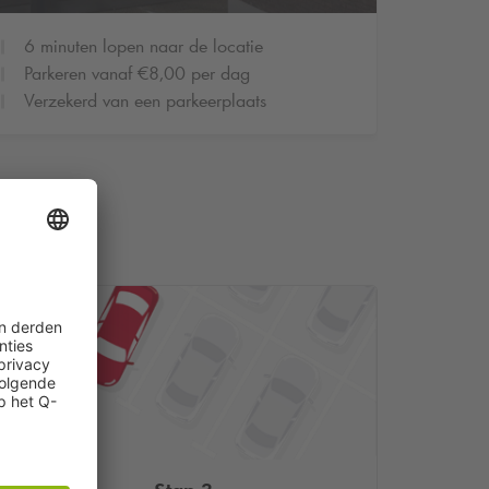
6 minuten lopen naar de locatie
Parkeren vanaf €8,00 per dag
Verzekerd van een parkeerplaats