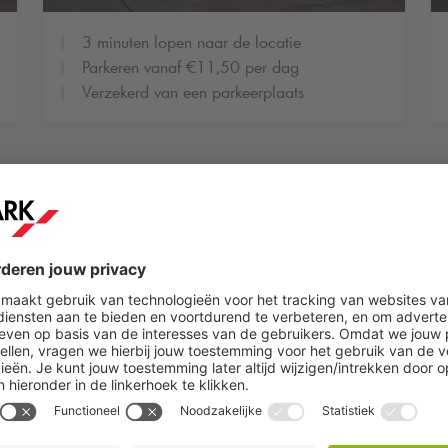
3 minuten lopen naar de locatie
Parkeren vanaf €11,50 per dag
Verzekerd van een parkeerplaats