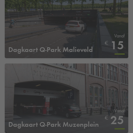
Vanaf
15
€
Dagkaart
Q-Park
Malieveld
Vanaf
25
€
Dagkaart
Q-Park
Muzenplein