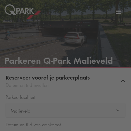
eNavigationToggleNavigation
Websi
Parkeren
Q-Park
Malieveld
Reserveer vooraf je parkeerplaats
Datum en tijd invullen
Parkeerfaciliteit
Malieveld
Datum en tijd van aankomst