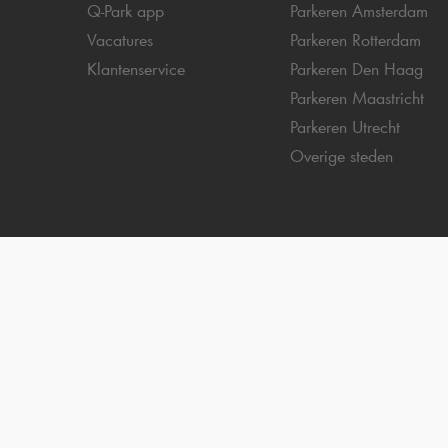
Q-Park
app
Parkeren Amsterdam
Vacatures
Parkeren Rotterdam
Klantenservice
Parkeren Den Haag
Parkeren Maastricht
Parkeren Utrecht
Overige steden