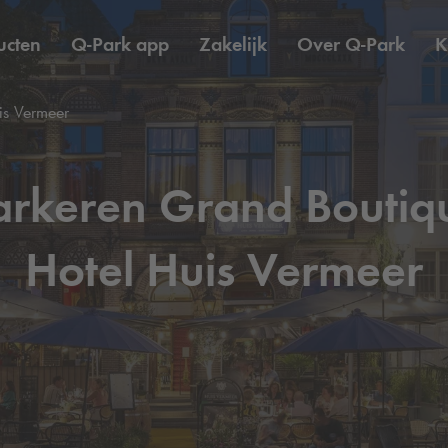
ucten
Q-Park
app
Zakelijk
Over
Q-Park
K
is Vermeer
arkeren Grand Boutiq
Hotel Huis Vermeer