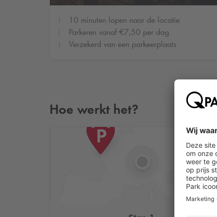
10 minuten lopen naar de locatie
Parkeren vanaf €7,50 per dag
Verzekerd van een parkeerplaats
Hoe werkt het?