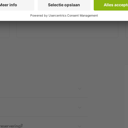
Stap 2
in
Je ontvangt binnen enkele minuten een
bevestigingsmail.
reservering?