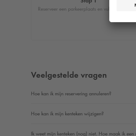
Stap 1
Reserveer een parkeerplaats en vul je kenteken 
Veelgestelde vragen
Hoe kan ik mijn reservering annuleren?
Hoe kan ik mijn kenteken wijzigen?
Ik weet mijn kenteken (nog) niet. Hoe maak ik een 