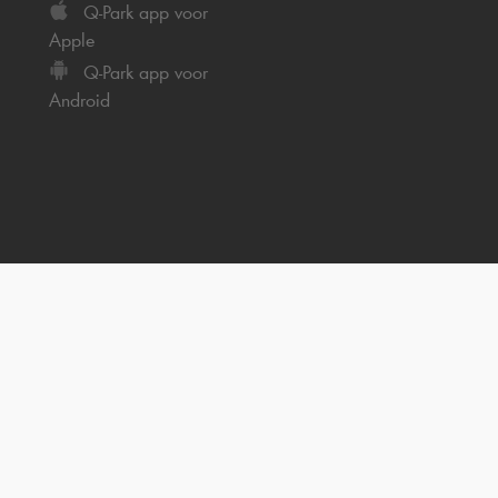
Q-Park
app voor
Apple
Q-Park
app voor
Android