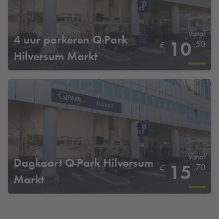
Vanaf
4 uur parkeren
Q-Park
10
,50
€
Hilversum Markt
Vanaf
Dagkaart
Q-Park
Hilversum
15
,70
€
Markt