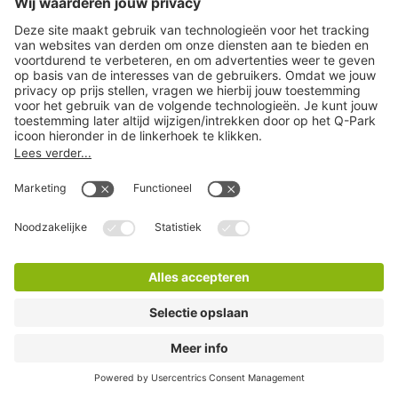
Q-Park P+R Station 's Hertogenbosch
2 Minuten lopen
15