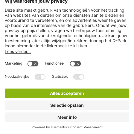
Q-Park La Vie
17 Minuten lopen
36