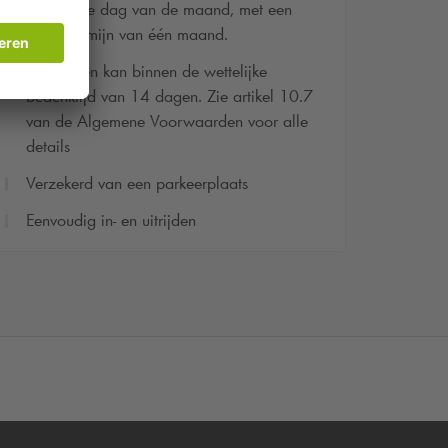
tegen elke dag van de maand, met een
opzegtermijn van één maand.
Herroepen kan binnen de wettelijke
bedenktijd van 14 dagen. Zie artikel 10.7
van de Algemene Voorwaarden voor alle
details
Verzekerd van een parkeerplaats
Eenvoudig in- en uitrijden