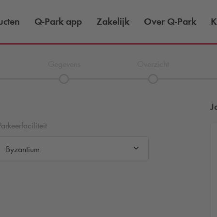
ucten
Q-Park
app
Zakelijk
Over
Q-Park
K
Gegevens
Overzicht
J
Parkeerfaciliteit
Byzantium