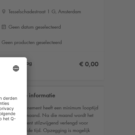
Tesselschadestraat 1 G, Amsterdam
Geen datum geselecteerd
Geen producten geselecteerd
Totaalbedrag
€ 0,00
Incl. BTW
Praktische informatie
Het abonnement heeft een minimum looptijd
van één maand. Na die maand wordt het
abonnement stilzwijgend verlengd voor
onbepaalde tijd. Opzegging is mogelijk