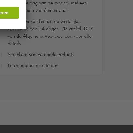
tegen elke dag van de maand, met een
opzegtermijn van één maand.
Herroepen kan binnen de wettelijke
bedenktijd van 14 dagen. Zie artikel 10.7
van de Algemene Voorwaarden voor alle
details
Verzekerd van een parkeerplaats
Eenvoudig in- en uitrijden