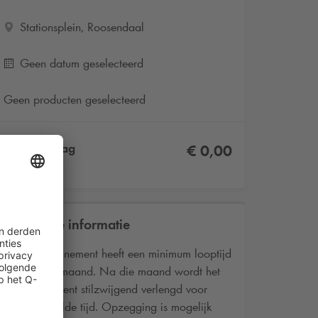
Stationsplein, Roosendaal
Geen datum geselecteerd
Geen producten geselecteerd
Totaalbedrag
€ 0,00
Incl. BTW
Praktische informatie
Het abonnement heeft een minimum looptijd
van één maand. Na die maand wordt het
abonnement stilzwijgend verlengd voor
onbepaalde tijd. Opzegging is mogelijk