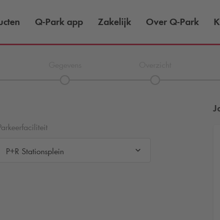
ucten
Q-Park
app
Zakelijk
Over
Q-Park
K
Gegevens
Overzicht
J
Parkeerfaciliteit
P+R Stationsplein