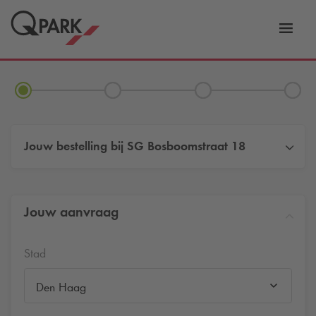
eNavigationToggleNavigation
Websi
Jouw bestelling bij
SG Bosboomstraat 18
Jouw aanvraag
Stad
Den Haag