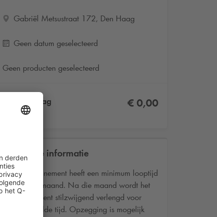
Gabriël Metsustraat 172, Den Haag
Geen datum geselecteerd
Geen producten geselecteerd
Totaalbedrag
€ 0,00
Incl. BTW
Praktische informatie
Het abonnement heeft een minimum looptijd
van één maand. Na die maand wordt het
abonnement stilzwijgend verlengd voor
onbepaalde tijd. Opzegging is mogelijk