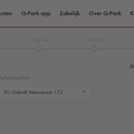
ucten
Q-Park
app
Zakelijk
Over
Q-Park
K
Gegevens
Overzicht
J
Parkeerfaciliteit
SG Gabriël Metsustraat 172