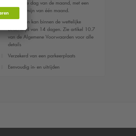
tegen elke dag van de maand, met een
opzegtermijn van één maand.
Herroepen kan binnen de wettelijke
bedenktijd van 14 dagen. Zie artikel 10.7
van de Algemene Voorwaarden voor alle
details
Verzekerd van een parkeerplaats
Eenvoudig in- en uitrijden