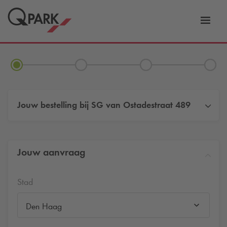
eNavigationToggleNavigation
Websi
Jouw bestelling bij
SG van Ostadestraat 489
Jouw aanvraag
Stad
Den Haag