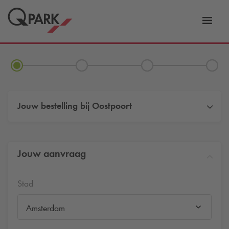
eNavigationToggleNavigation
Websi
Jouw bestelling bij
Oostpoort
Jouw aanvraag
Stad
Amsterdam