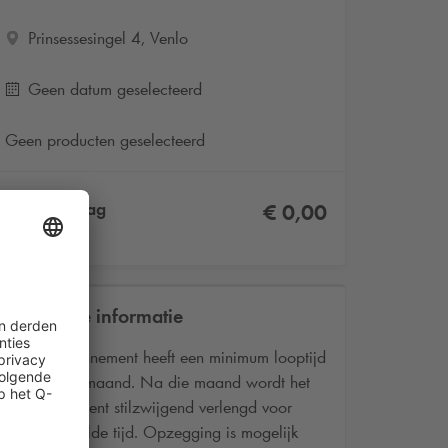
Prinsessesingel 4, Venlo
Geen datum geselecteerd
Geen producten geselecteerd
Totaalbedrag
€ 0,00
Incl. BTW
Praktische informatie
Het abonnement heeft een minimum looptijd
van één maand. Na die maand wordt het
abonnement stilzwijgend verlengd voor
onbepaalde tijd. Opzegging is mogelijk