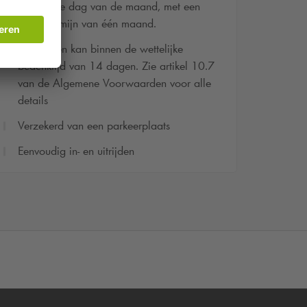
tegen elke dag van de maand, met een
opzegtermijn van één maand.
Herroepen kan binnen de wettelijke
bedenktijd van 14 dagen. Zie artikel 10.7
van de Algemene Voorwaarden voor alle
details
Verzekerd van een parkeerplaats
Eenvoudig in- en uitrijden