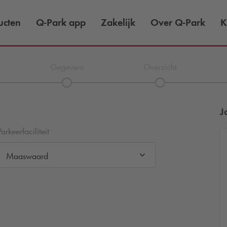
ucten
Q-Park
app
Zakelijk
Over
Q-Park
K
Gegevens
Overzicht
J
Parkeerfaciliteit
Maaswaard