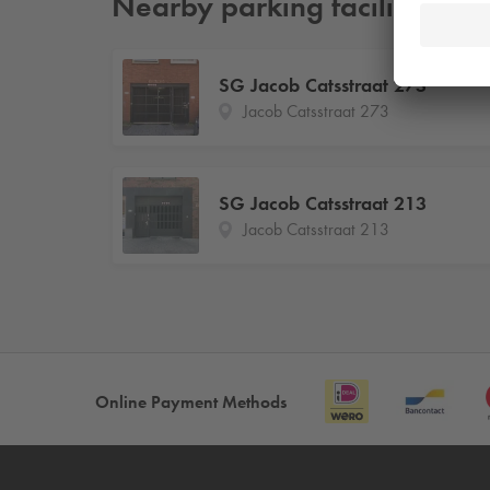
Nearby parking facilities
SG Jacob Catsstraat 273
Jacob Catsstraat 273
SG Jacob Catsstraat 213
Jacob Catsstraat 213
Online Payment Methods