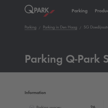
Parking
Produc
Parking
Parking in Den Haag
SG Doedijnsst
Parking
Q-Park
S
Information
26
Parking spaces: