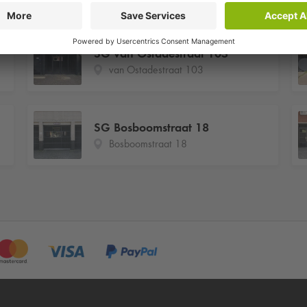
SG van Ostadestraat 103
van Ostadestraat 103
SG Bosboomstraat 18
Bosboomstraat 18