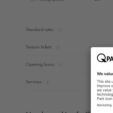
Standard rates
Season tickets
Opening hours
Services