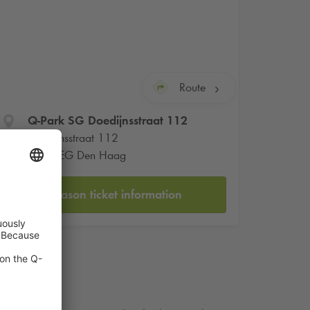
Route
Q-Park
SG Doedijnsstraat 112
Doedijnsstraat 112
2526 EG Den Haag
Season ticket information