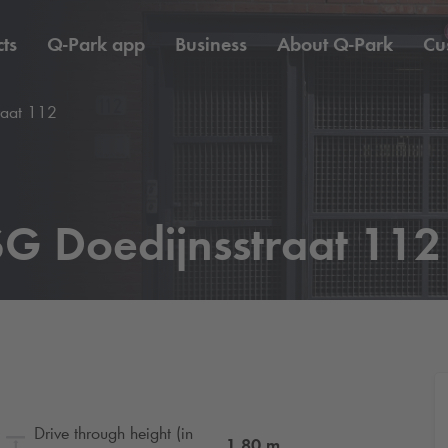
ts
Q-Park
app
Business
About
Q-Park
Cu
raat 112
G Doedijnsstraat 112
Drive through height (in
1.80
m