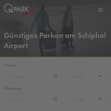
Toggl
tion
navig
Günstiges Parken am Schiphol
Airport
Arrival
hh:mm
Departure
hh:mm