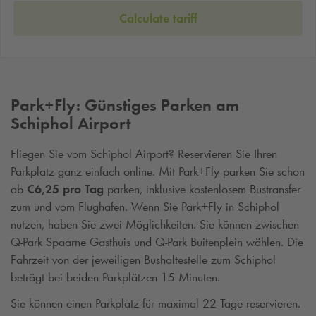
Calculate tariff
Park+Fly: Günstiges Parken am
Schiphol Airport
Fliegen Sie vom Schiphol Airport? Reservieren Sie Ihren
Parkplatz ganz einfach online. Mit Park+Fly parken Sie schon
ab
€6,25 pro Tag
parken, inklusive kostenlosem Bustransfer
zum und vom Flughafen. Wenn Sie Park+Fly in Schiphol
nutzen, haben Sie zwei Möglichkeiten. Sie können zwischen
Q-Park
Spaarne Gasthuis und
Q-Park
Buitenplein wählen. Die
Fahrzeit von der jeweiligen Bushaltestelle zum Schiphol
beträgt bei beiden Parkplätzen 15 Minuten.
Sie können einen Parkplatz für maximal 22 Tage reservieren.