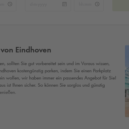
 von Eindhoven
, sollten Sie gut vorbereitet sein und im Voraus wissen,
ndhoven kostengünstig parken, indem Sie einen Parkplatz
sein wollen, wir haben immer ein passendes Angebot für Sie!
aus ist Ihnen sicher. So können Sie sorglos und günstig
enießen.
n Eindhoven buchen
hwierig sein, vor allem, wenn man gerade noch auf der