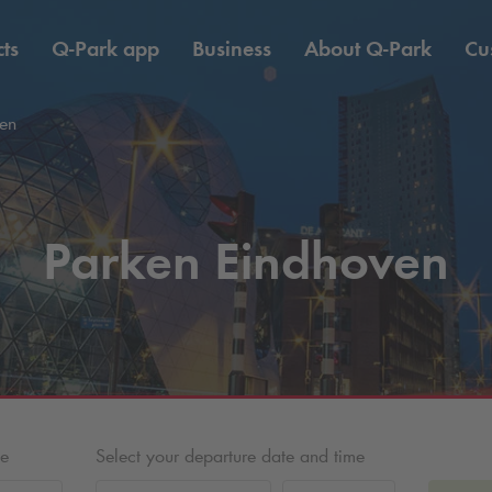
ts
Q-Park
app
Business
About
Q-Park
Cu
en
Parken Eindhoven
me
Select your departure date and time