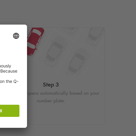
Step 3
The barrier opens automatically based on your
number plate.