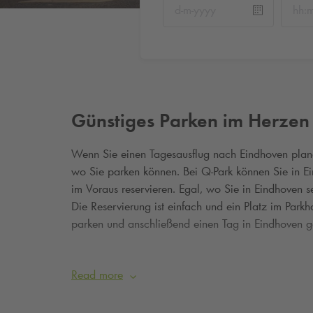
Günstiges Parken im Herzen
Wenn Sie einen Tagesausflug nach Eindhoven planen
wo Sie parken können. Bei
Q-Park
können Sie in Ei
im Voraus reservieren. Egal, wo Sie in Eindhoven 
Die Reservierung ist einfach und ein Platz im Parkh
parken und anschließend einen Tag in Eindhoven g
Einen günstigen Parkplatz i
Read more
Die Suche nach einem Parkplatz kann manchmal sc