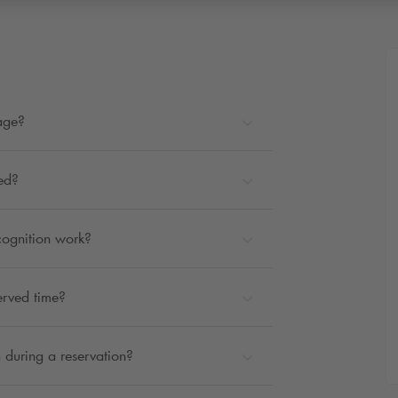
rage?
ted?
cognition work?
erved time?
 during a reservation?