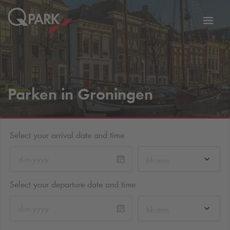
Toggl
tion
navig
Parken in Groningen
Select your arrival date and time
hh:mm
Select your departure date and time
hh:mm