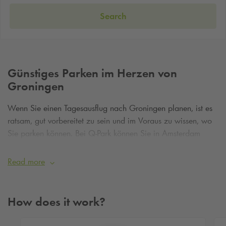
Search
Günstiges Parken im Herzen von
Groningen
Wenn Sie einen Tagesausflug nach Groningen planen, ist es
ratsam, gut vorbereitet zu sein und im Voraus zu wissen, wo
Sie parken können. Bei
Q-Park
können Sie in Amsterdam
kostengünstig parken, indem Sie im Voraus einen Parkplatz
reservieren. Egal, wo Sie in Groningen sein möchten, wir
Read more
haben immer ein passendes Angebot für Sie! Die
Reservierung ist unkompliziert, und Sie sind sicher, einen
Stellplatz im Parkhaus zu erhalten. So können Sie sorgenfrei
How does it work?
und preiswert parken und anschließend einen Tag in
Groningen genießen.