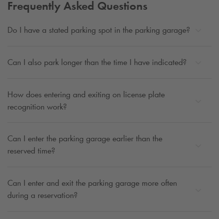
Frequently Asked Questions
Günstige Parkmöglichkeiten in
Groningen
Do I have a stated parking spot in the parking garage?
Die von
Q-Park
angebotenen Angebote berücksichtingen Ihre
persönlichen Wünsche. Bei
Q-Park
ist alles möglich, also
Can I also park longer than the time I have indicated?
wählen Sie den günstigen Parkplatz in Groningen, der am
besten zu Ihnen passt.
How does entering and exiting on license plate
recognition work?
Can I enter the parking garage earlier than the
reserved time?
Can I enter and exit the parking garage more often
during a reservation?