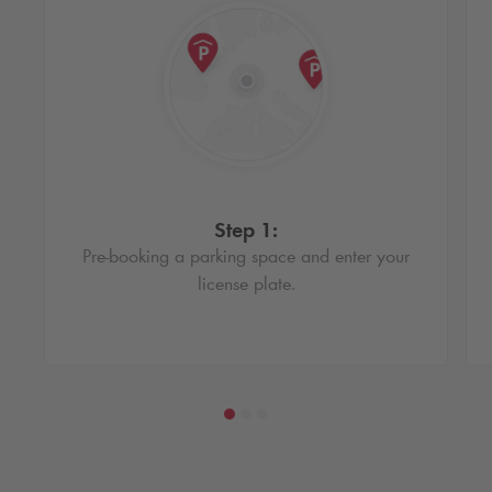
Einen günstigen Parkplatz in Groningen
buchen
Die Suche nach einem Parkplatz kann manchmal schwierig
sein, vor allem, wenn man gerade noch auf der Suche ist.
Dies nimmt oft viel Zeit in Anspruch und kann sich auf desn
Step 1:
Rest des Tages auswirken. Um in Groningen günstig zu
Pre-booking a parking space and enter your
parken, ist die Reserviering eines Parkplatzes daher die
license plate.
ideale Lösung. Wenn Sie in einem der
Q-Park
Parkhäuser in
Amsterdam reservieren, müssen Sie sich am Tag selbst keine
Gedanken machen. Es ist immer ein Platz frei, auch wenn das
Parkhaus voll ist, und Sie sparen Zeit, weil Sie die
Warteschlangen an den Kassenautomaten vermeiden. So
machen Sie das Beste aus Ihrem Ausflug!