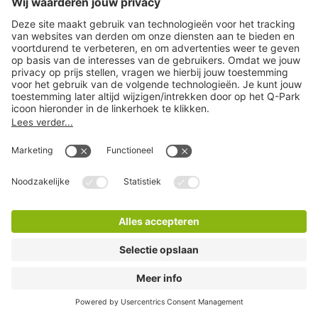
Q-Park La Vie
17 Minuten lopen
36