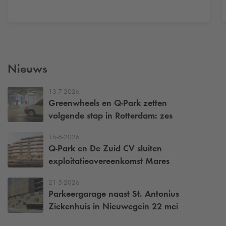
Nieuws
13-7-2026
Greenwheels en
Q-Park
zetten
volgende stap in Rotterdam: zes
deelbusjes voor een bereikbare stad
15-6-2026
Q-Park
en De Zuid CV sluiten
exploitatieovereenkomst Mares
21-5-2026
Parkeergarage naast St. Antonius
Ziekenhuis in Nieuwegein 22 mei
weer open