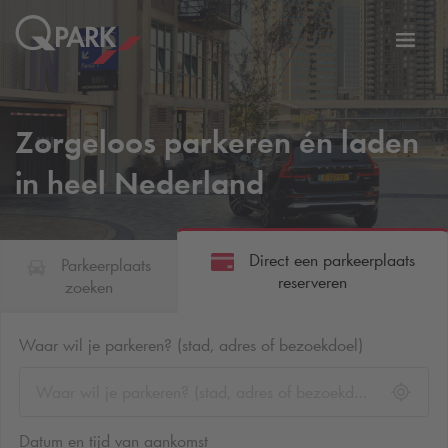
eNavigationToggleNavigation
Websi
Zorgeloos parkeren én laden
in heel Nederland
Direct een parkeerplaats
Parkeerplaats
reserveren
zoeken
Waar wil je parkeren? (stad, adres of bezoekdoel)
Datum en tijd van aankomst