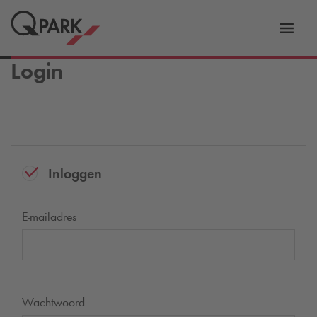
eNavigationToggleNavigation
Websi
Login
Inloggen
E-mailadres
Wachtwoord