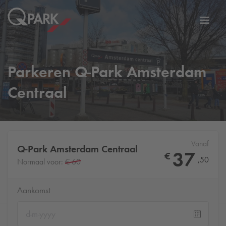
eNavigationToggleNavigation
Websi
Parkeren
Q-Park
Amsterdam
Centraal
Vanaf
Q-Park
Amsterdam Centraal
37
€
,
50
Normaal voor:
€ 60
Aankomst