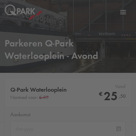
eNavigationToggleNavigation
Websi
Parkeren
Q-Park
Waterlooplein - Avond
Vanaf
Q-Park
Waterlooplein
25
€
,
50
Normaal voor:
€ 55
Aankomst