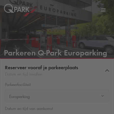
eNavigationToggleNavigation
Websi
Parkeren
Q-Park
Europarking
Reserveer vooraf je parkeerplaats
Datum en tijd invullen
Parkeerfaciliteit
Europarking
Datum en tijd van aankomst