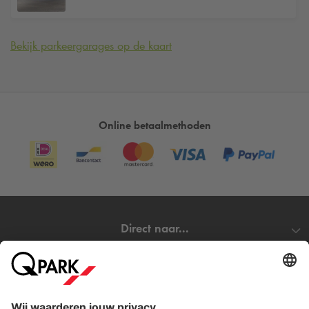
Bekijk parkeergarages op de kaart
Online betaalmethoden
Direct naar...
Steden