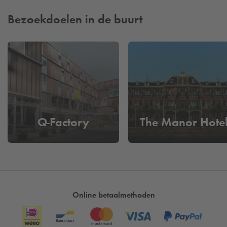
vind je de leukste winkels om goed te shoppen. Daarnaast
kun je soms genieten van livemuziek bij diverse cafés die
Bezoekdoelen in de buurt
rondom het winkelcentrum liggen. Tijdens feestdagen zijn er
verschillende activiteiten die in het winkelcentrum
plaatsvinden die een bezoekje waard zijn.
Parkeer je toch liever ergens anders? Bekijk dan ons complete
aanbod van
parkeergarages in Amsterdam
.
Hoe veel kost het parkeren in Oostpoort?
Q-Factory
The Manor Hote
Door vooraf een parkeerplaats online te reserveren hoef jij je
niet meer druk te maken over een volle parkeergarage. Bij
Q-Park
Oostpoort
parkeer je voor slechts
€22,50 per dag
.
Als je vooraf een reservering hebt gemaakt rij je gemakkelijk
in en uit op kenteken. Je hoeft dus niet meer langs de
Online betaalmethoden
betaalautomaat.