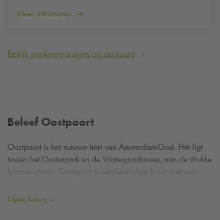
Meer informatie
Bekijk parkeergarages op de kaart
Beleef Oostpoort
Oostpoort is het nieuwe hart van Amsterdam-Oost. Het ligt
tussen het Oosterpark en de Watergraafsmeer, aan de drukke
Linnaeusstraat. Oostpoort is een levendige buurt met een
grote mix aan winkels, woningen, horeca, cultuur en sport.
Heb je zin om buiten het drukke centrum van Amsterdam te
Meer lezen
winkelen? Dat kan in het winkelcentrum van Oostpoort. Hier