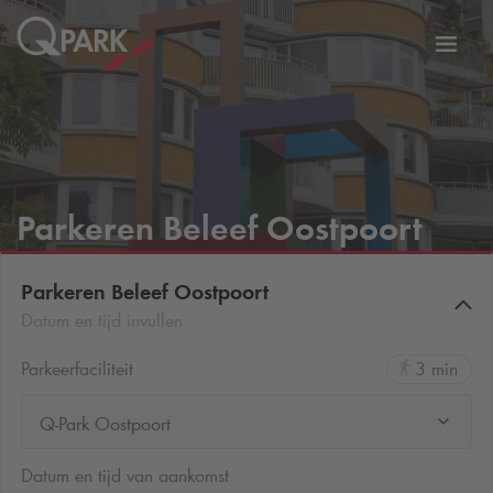
eNavigationToggleNavigation
Websi
Parkeren Beleef Oostpoort
Parkeren Beleef Oostpoort
Datum en tijd invullen
Parkeerfaciliteit
3 min
Q-Park Oostpoort
Datum en tijd van aankomst