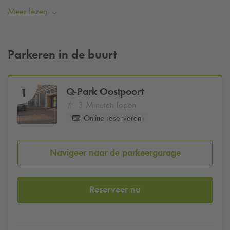
en beleef Oostpoort. Kom je met de auto naar Oostpoort?
Meer lezen
Parkeer dan bij
Q-Park
Oostpoort vanaf
€22,50 per dag
.
Reserveer eenvoudig een parkeerplaats online, zo ben je
verzekerd van een parkeerplaats.
Parkeren in de buurt
Q-Park
Oostpoort
1
3 Minuten lopen
Online reserveren
Navigeer naar de parkeergarage
Reserveer nu