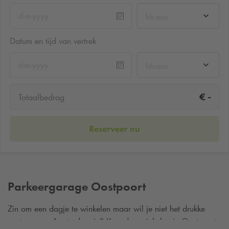
hh:mm
Datum en tijd van vertrek
hh:mm
-
€
Totaalbedrag
Reserveer nu
Parkeergarage Oostpoort
Zin om een dagje te winkelen maar wil je niet het drukke
centrum van Amsterdam in? Kom dan winkelen in Oostpoort