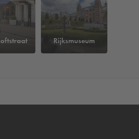
 activiteiten die je kunt doen. Zo kan je een
ere kant zie je een grote diamant die jij mag
 dag
. Wil je toch liever ergens anders parkeren in
oftstraat
Rijksmuseum
and van het Diamant Museum. Je bent verzekerd
n je kenteken.