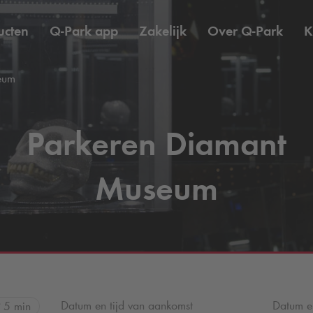
ucten
Q-Park
app
Zakelijk
Over
Q-Park
K
eum
Parkeren Diamant
Museum
Datum en tijd van aankomst
Datum en
5 min