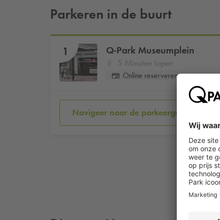
Parkeren in de buurt
Q-Park
Museumplein
1
5 Minuten lopen
Online reserveren
Navigeer naar de parkeergarage