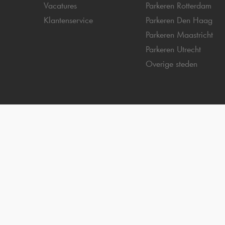
Vacatures
Parkeren Rotterdam
Klantenservice
Parkeren Den Haag
Parkeren Maastricht
Parkeren Utrecht
Overige steden