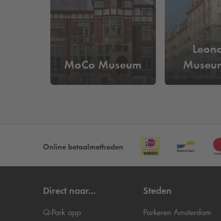
Naast dat je veel verschillende diamanten en voorw
diamantenroof naspelen. Je neemt plaats in een do
proberen te pakken. Als je een laserstraal raakt ga
Bezoek je het Diamant Museum en wil je je auto p
Leon
Amsterdam? Bekijk dan ons complete aanbod van
MoCo Museum
Museum
Hoe veel kost het om te parkere
Bij
Q-Park
Museumplein kun je al parkeren vanaf
€
van een parkeerplaats door van tevoren een parkeerp
Online betaalmethoden
Direct naar...
Steden
Q-Park
app
Parkeren Amsterdam