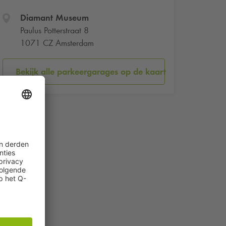
Diamant Museum
Paulus Potterstraat 8
1071 CZ Amsterdam
Bekijk alle parkeergarages op de kaart