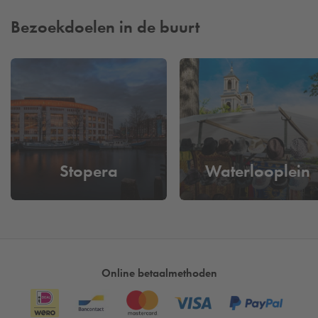
vormt samen met de Portugese Synagoge, de Hollandsche
Schouwburg en het Nationaal Holocaustmuseum het Joods
Bezoekdoelen in de buurt
Cultureel Kwartier.
Je ontdekt hoe het was en ís om Joods te zijn in Nederland.
Het museum is ingericht als een huis van een Joodse familie.
Daarnaast maken kinderen in het Joods Museum junior op
een speelse manier kennis met het Joodse leven en de Joodse
tradities. Kinderen kunnen hier broodjes bakken in een
koosjere keuken, Hebreeuws leren in een studeerkamer of
Stopera
Waterlooplein
muziek maken in een muziekkamer. In 3 vaste
tentoonstellingen laat het Joods Museum verschillende dingen
zien over de geschiedenis en cultuur van Joden in
Nederland. Dit gebeurt aan de hand van schilderijen,
tekeningen, gebruiksvoorwerpen, foto’s, films en moderne 3D-
presentaties.
Online betaalmethoden
Verspreid over de vier locaties van het museum kom je door
middel van een vaste collectie schilderijen, ceremoniële