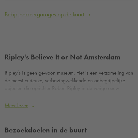
Bekijk parkeergarages op de kaart
Ripley's Believe It or Not Amsterdam
Ripley’s is geen gewoon museum. Het is een verzameling van
de meest curieuze, verbazingwekkende en onbegrijpelijke
objecten die oprichter Robert Ripley in de vorige eeuw
verzamelde op zijn reizen over de hele wereld. Van een
echte menselijke schedel die tot kunst is gemaakt, tot een
Meer lezen
levensgrote robot van oude auto-onderdelen – het lijkt alsof
elk object je uitdaagt om te zeggen: “Dat kan toch niet waar
zijn?”.
Bezoekdoelen in de buurt