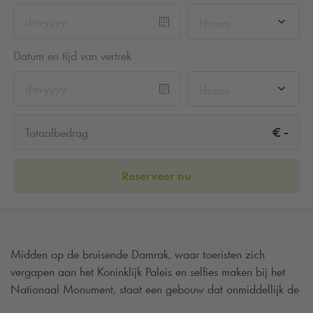
hh:mm
Datum en tijd van vertrek
hh:mm
-
€
Totaalbedrag
Reserveer nu
Midden op de bruisende Damrak, waar toeristen zich
vergapen aan het Koninklijk Paleis en selfies maken bij het
Nationaal Monument, staat een gebouw dat onmiddellijk de
nieuwsgierigheid prikkelt. Achter de gevel met kleurrijke