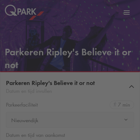
eNavigationToggleNavigation
Websi
Parkeren Ripley's Believe it or
not
Parkeren Ripley's Believe it or not
Datum en tijd invullen
Parkeerfaciliteit
7 min
Nieuwendijk
Datum en tijd van aankomst