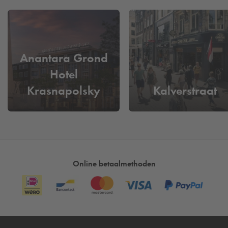
Je wandelt door thematische kamers waarbij je van de ene
verbazing in de andere valt. Ontmoet mensen met de langste
nagels ter wereld of de man die zijn lichaam volledig liet
tatoeëren in de Kamer van Records. Laat je ogen bedriegen
in de draaiende tunnel of verdwijn compleet in een
Anantara Grond
spiegellabyrint in de verschillende Illusieruimtes. Of bekijk
Hotel
een mummie, een tweekoppige geit en andere biologische
Krasnapolsky
Kalverstraat
wonderen bij de Rare Realiteiten. Laat je hoofd zweven in
een glasbol of bouw je eigen ‘Believe It or Not’-moment met
Amsterdam
optische illusies. Kinderen én volwassenen kunnen zich
vergapen aan de mix van educatie, sensatie en entertainment
die dit museum tot een van de meest unieke
bezienswaardigheden in Amsterdam maakt.
Online betaalmethoden
Ripley’s Believe It or Not! Amsterdam ligt letterlijk in het hart
van de stad, op een steenworp afstand van de
Dam
, de
Kalverstraat en
Amsterdam Centraal Station
. De centrale
ligging maakt het de ideale activiteit tijdens een dagje
sightseeing in de stad. Na je bezoek kun je gemakkelijk