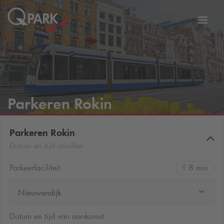
eNavigationToggleNavigation
Websi
Parkeren Rokin
Parkeren Rokin
Datum en tijd invullen
Parkeerfaciliteit
8 min
Nieuwendijk
Datum en tijd van aankomst