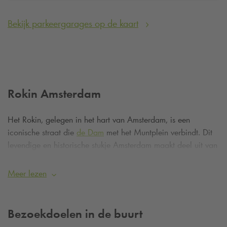
Bekijk parkeergarages op de kaart
Rokin Amsterdam
Het Rokin, gelegen in het hart van Amsterdam, is een
iconische straat die
de Dam
met het Muntplein verbindt. Dit
levendige en historische stukje Amsterdam maakt deel uit van
de vroegere loop van de Amstel en combineert een rijke
geschiedenis met moderne stedelijke dynamiek. Vandaag de
Meer lezen
dag is Rokin een populaire bestemming met een mix van
cultuur, winkelen, horeca en indrukwekkende architectuur.
Bezoekdoelen in de buurt
De naam Rokin heeft een interessante historische achtergrond