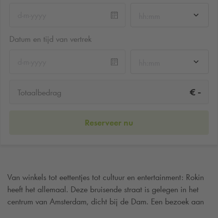
hh:mm
Datum en tijd van vertrek
hh:mm
-
€
Totaalbedrag
Reserveer nu
Van winkels tot eettentjes tot cultuur en entertainment: Rokin
heeft het allemaal. Deze bruisende straat is gelegen in het
centrum van Amsterdam, dicht bij de Dam. Een bezoek aan
Rokin mag absoluut niet missen tijdens je dagje uit in