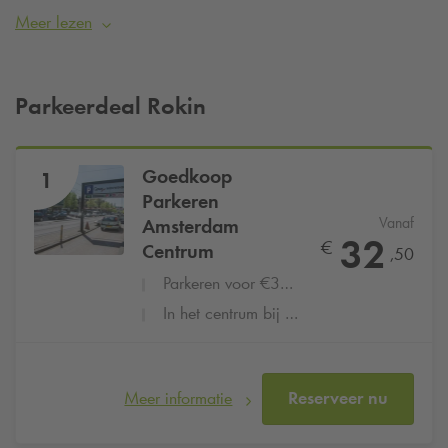
Amsterdam. Bezoek jij de Spuistraat en wil je graag in de
Meer lezen
buurt parkeren? Reserveer je parkeerplaats dan eenvoudig
online bij
Q-Park
Nieuwendijk vanaf
€32,50 per dag
.
Parkeerdeal Rokin
Goedkoop
1
Parkeren
Vanaf
Amsterdam
32
€
Centrum
,50
Parkeren voor €32,50 per dag
In het centrum bij de Kalverstraat
Meer informatie
Reserveer nu