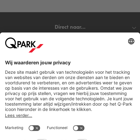
Wat het Sir Adam Hotel uniek maakt, is de samensmelting
van een luxe hotelervaring met de rauwe energie van een
levendige stad. Hier kun je wakker worden met uitzicht over
Direct naar...
het IJ, je dag beginnen met een goede koffie van downstairs
café The Butcher Socail Club, en ’s avonds weer eindigen op
de dansvloer – of op je kamer, met je favoriete vinylplaat.
Steden
Sir Adam Hotel is meer dan een hotel – het is een lifetyle-
ervaring: energiek, muzikaal en inspirerend. Perfect voor
Download
reizigers die Amsterdam willen beleven met ritme, stijl en een
dosis durf.
Verblijf je in het Sir Adam Hotel en wil je verzekerd zijn van
een parkeerplaats? Reserveer dan eenvoudig je
parkeerplaats bij
Q-Park
NDSM. Wil je toch liever ergens
anders in Amsterdam parkeren? Bekijk dan ons complete
Cookie instellingen
aanbod van
parkeergarages in Amsterdam
.
Copyright
Algemene voorwaarden