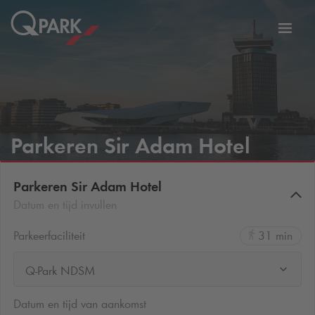
eNavigationToggleNavigation
Websi
Parkeren Sir Adam Hotel
Parkeren Sir Adam Hotel
Datum en tijd invullen
Parkeerfaciliteit
31 min
Q-Park NDSM
Datum en tijd van aankomst