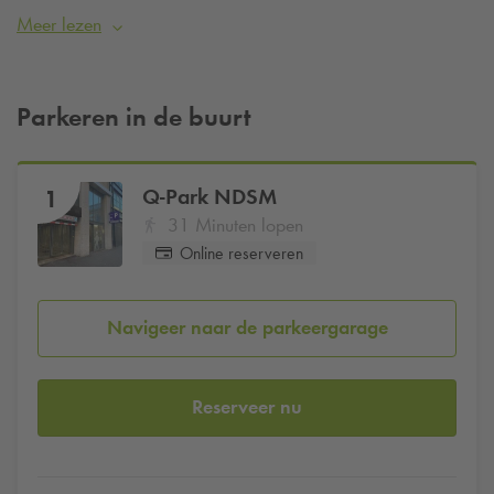
Hotel en wil je verzekerd zijn van een parkeerplaats?
Meer lezen
Reserveer dan eenvoudig je parkeerplaats bij
Q-Park
NDSM
vanaf
€17,50 per dag
.
Parkeren in de buurt
Q-Park
NDSM
1
31 Minuten lopen
Online reserveren
Navigeer naar de parkeergarage
Reserveer nu