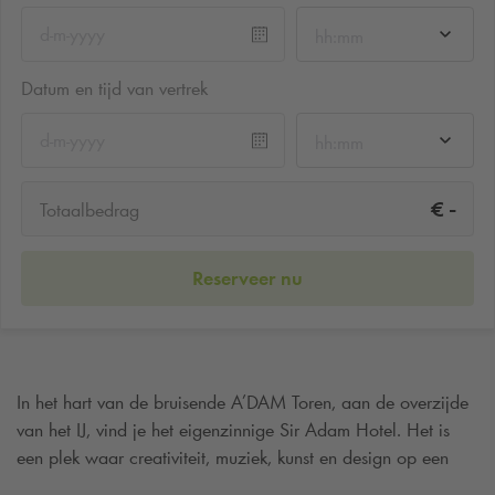
hh:mm
Datum en tijd van vertrek
hh:mm
-
€
Totaalbedrag
Reserveer nu
In het hart van de bruisende A’DAM Toren, aan de overzijde
van het IJ, vind je het eigenzinnige Sir Adam Hotel. Het is
een plek waar creativiteit, muziek, kunst en design op een
verrassende manier samenkomen. Verblijf je in het Sir Adam