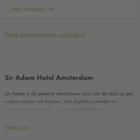
Meer informatie
Bekijk parkeergarages op de kaart
Sir Adam Hotel Amsterdam
Sir Adam is de perfecte uitvalsbasis voor wie de stad op een
andere manier wil ervaren. Van digitale nomaden tot
creatieve ondernemers, van muziekliefhebber tot
designfanaten: iedereen die houdt van een vleugje
eigenzinnigheid voelt zich hier meteen thuis. En het mooiste?
Meer lezen
Vanuit je kamer kijk je uit over het glinsterende IJ, de