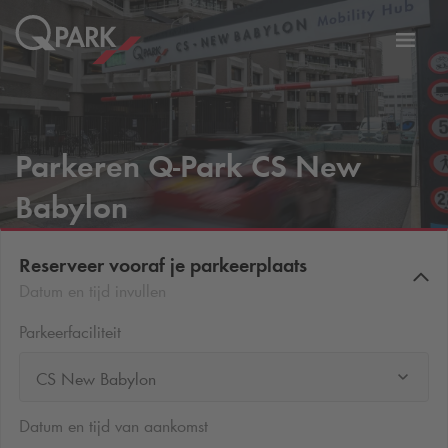
eNavigationToggleNavigation
Websi
Parkeren
Q-Park
CS New
Babylon
Reserveer vooraf je parkeerplaats
Datum en tijd invullen
Parkeerfaciliteit
CS New Babylon
Datum en tijd van aankomst