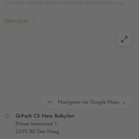
voor jouw situatie. Neem vrijblijvend contact met ons op.
Neem contact op
Meer lezen
Navigeren via Google Maps
Q-Park
CS New Babylon
Prinses Irenestraat 1
2595 BD Den Haag