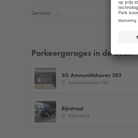
Services
Parkeergarages in de buurt
SG Ammunitiehaven 583
Ammunitiehaven 583
Rijnstraat
Rijnstraat 8