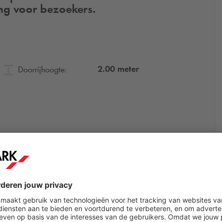
ng voor bezoekers.
2.00
meter
Doorrijhoogte: