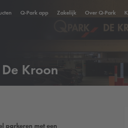
ucten
Q-Park
app
Zakelijk
Over
Q-Park
K
De Kroon
kel parkeren met een