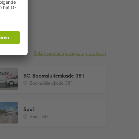
Bekijk parkeergarages op de kaart
SG Boomsluiterskade 381
Boomsluiterskade 381
Spui
Spui 160