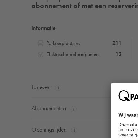
abonnement of met een reserveri
Informatie
211
Parkeerplaatsen:
12
Elektrische oplaadpunten:
Tarieven
Abonnementen
Openingstijden