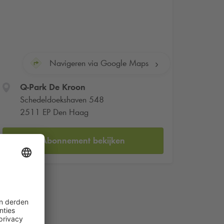
Navigeren via Google Maps
Q-Park
De Kroon
Schedeldoekshaven 548
2511 EP Den Haag
Abonnement bekijken