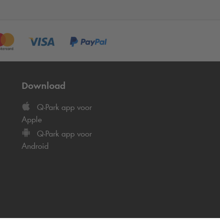
Download
Q-Park
app voor
Apple
Q-Park
app voor
Android