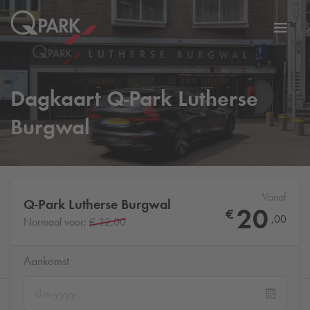
eNavigationToggleNavigation
Websi
Dagkaart
Q-Park
Lutherse
Burgwal
Vanaf
Q-Park
Lutherse Burgwal
20
€
,
00
Normaal voor:
€ 32,00
Aankomst