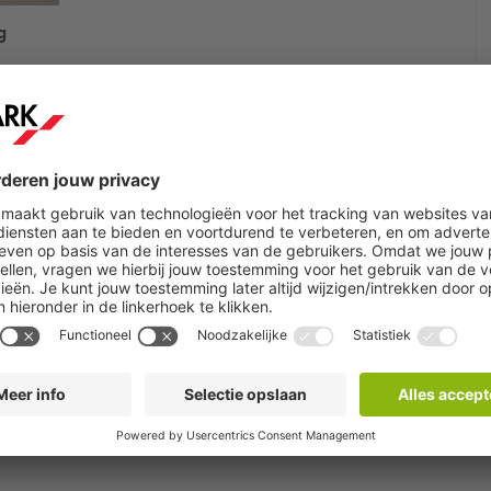
g
delig bij
Q-Park
Centrum vanaf
€15 per
ergarage vind je het Mauritshuis en het
naf de snelweg.
eerplaats. Er wordt geen laadpaal voor je
(ook met laadpaal) parkeren. Voor het
at de aanbieder van je laadpas hanteert. Met
in- en uitrijden op basis van je kenteken en
.