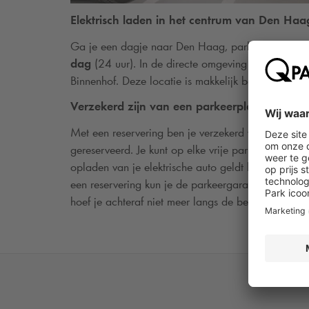
Elektrisch laden in het centrum van Den Haa
Ga je een dagje naar Den Haag, parkeer dan voor
dag
(24 uur). In de directe omgeving van de parke
Binnenhof. Deze locatie is makkelijk bereikbaar va
Verzekerd zijn van een parkeerplaats
Met een reservering ben je verzekerd van een park
gereserveerd. Je kunt op elke vrije parkeerplaats 
opladen van je elektrische auto geldt het tarief d
een reservering kun je de parkeergarage eenvoudig 
hoef je achteraf niet meer langs de betaalautomaat