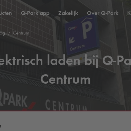
ucten
Q-Park
app
Zakelijk
Over
Q-Park
K
aag
Centrum
ektrisch laden bij
Q-Pa
Centrum
m