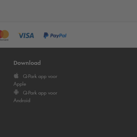
Download
Q-Park
app voor
Apple
Q-Park
app voor
Android