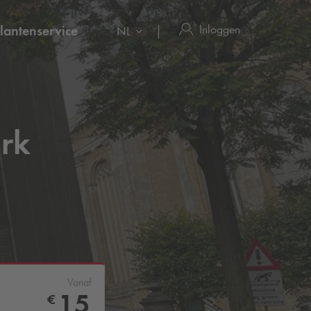
Inloggen
lantenservice
NL
rk
Vanaf
15
€