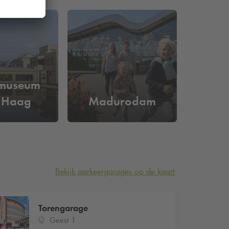
tmuseum
 Haag
Madurodam
Bekijk parkeergarages op de kaart
Torengarage
Geest 1