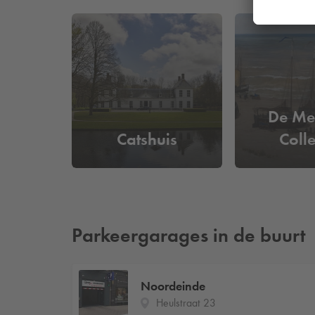
De Me
Catshuis
Colle
Parkeergarages in de buurt
Noordeinde
Heulstraat 23