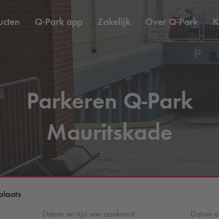
ucten
Q-Park
app
Zakelijk
Over
Q-Park
K
Parkeren
Q-Park
Mauritskade
plaats
Datum en tijd van aankomst
Datum en