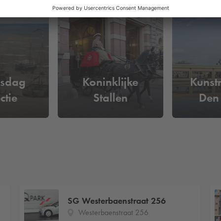
sdag
Koninklijke
Kuns
ctie
Stallen
Den
SG Westerbaenstraat 256
Westerbaenstraat 256