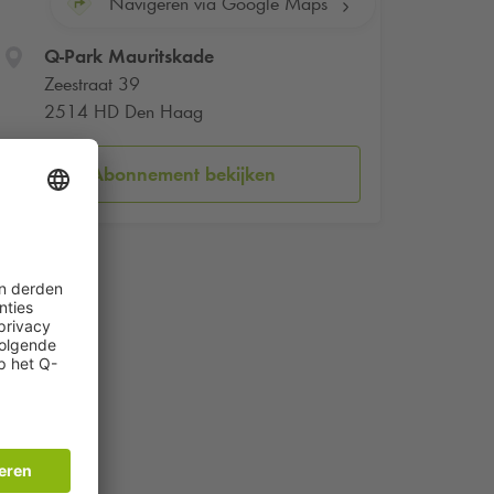
Navigeren via Google Maps
Q-Park
Mauritskade
Zeestraat 39
2514 HD Den Haag
Abonnement bekijken