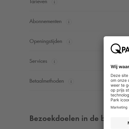
Tarieven
Abonnementen
Openingstijden
Services
Betaalmethoden
Bezoekdoelen in de buurt