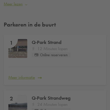
plekken zoals de Pier en het Kurhaus. De boulevard biedt
Meer lezen
voor ieder wat wils, het hele jaar door. Bezoek je de
Boulevard van Scheveningen en wil je zeker zijn van een
parkeerplaats? Reserveer dan eenvoudig je parkeerplek bij
Parkeren in de buurt
Q-Park
Strand
vanaf €25 per dag
.
Q-Park
Strand
1
12 Minuten lopen
Online reserveren
Meer informatie
Q-Park
Strandweg
2
24 Minuten lopen