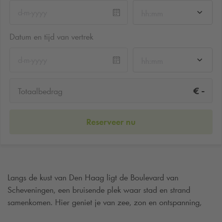
hh:mm
Datum en tijd van vertrek
hh:mm
-
€
Totaalbedrag
Reserveer nu
Langs de kust van Den Haag ligt de Boulevard van
Scheveningen, een bruisende plek waar stad en strand
samenkomen. Hier geniet je van zee, zon en ontspanning,
met een prachtig uitzicht op de Noordzee en iconische