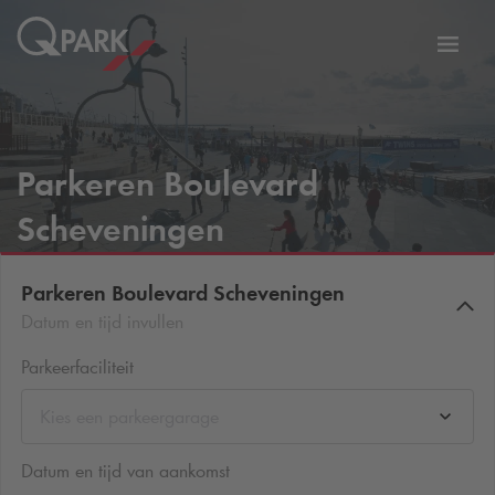
eNavigationToggleNavigation
Websi
Parkeren Boulevard
Scheveningen
Parkeren Boulevard Scheveningen
Datum en tijd invullen
Parkeerfaciliteit
Kies een parkeergarage
Datum en tijd van aankomst