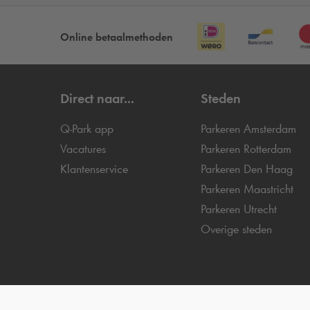
Online betaalmethoden
Direct naar...
Steden
Q-Park
app
Parkeren Amsterdam
Vacatures
Parkeren Rotterdam
Klantenservice
Parkeren Den Haag
Parkeren Maastricht
Parkeren Utrecht
Overige steden