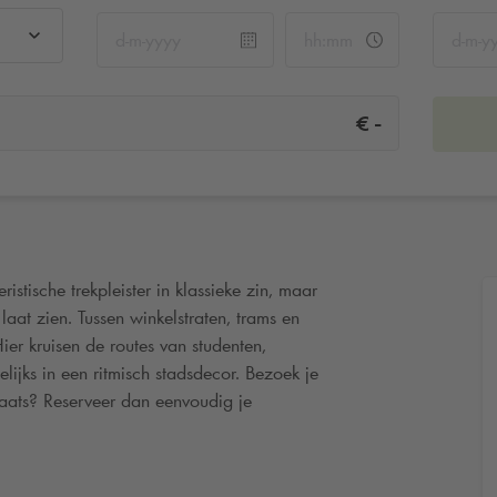
-
€
stische trekpleister in klassieke zin, maar
aat zien. Tussen winkelstraten, trams en
ier kruisen de routes van studenten,
lijks in een ritmisch stadsdecor. Bezoek je
laats? Reserveer dan eenvoudig je