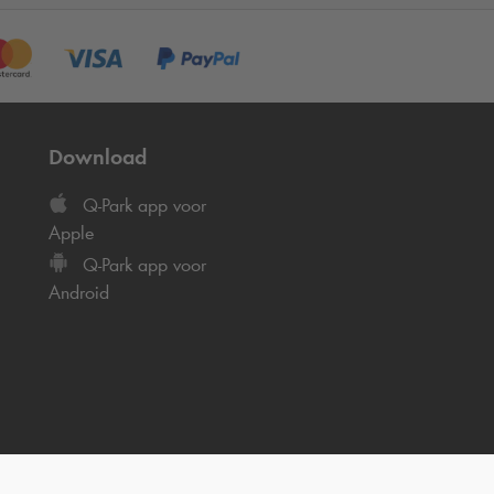
Download
Q-Park
app voor
Apple
Q-Park
app voor
Android