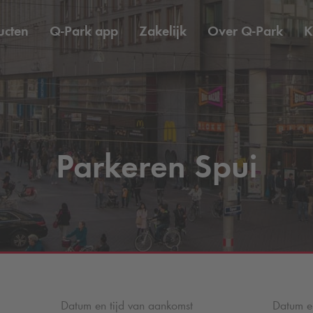
ucten
Q-Park
app
Zakelijk
Over
Q-Park
K
Parkeren Spui
Datum en tijd van aankomst
Datum en