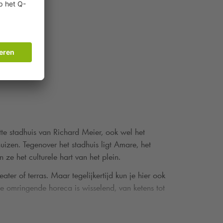
te stadhuis van Richard Meier, ook wel het
uizen. Tegenover het stadhuis ligt Amare, het
ze het culturele hart van het plein.
er of terras. Maar tegelijkertijd kun je hier ook
De omringende horeca is wisselend, van ketens tot
Spui
en Filmhuis Den Haag, beide pal aan het