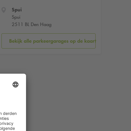
Spui
Spui
2511 BL Den Haag
Bekijk alle parkeergarages op de kaart