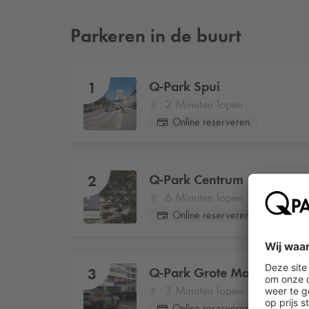
Parkeren in de buurt
Q-Park
Spui
1
2 Minuten lopen
Online reserveren
Q-Park
Centrum
2
6 Minuten lopen
Online reserveren
Q-Park
Grote Markt
3
3 Minuten lopen
Online reserveren