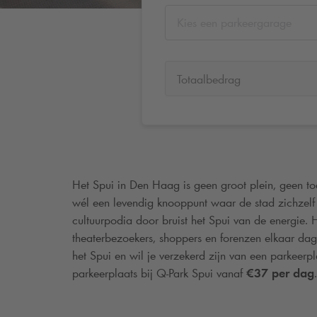
Kies een parkeergarage
Totaalbedrag
Het Spui in Den Haag is geen groot plein, geen toeri
wél een levendig knooppunt waar de stad zichzelf l
cultuurpodia door bruist het Spui van de energie. H
theaterbezoekers, shoppers en forenzen elkaar dage
het Spui en wil je verzekerd zijn van een parkeerp
parkeerplaats bij
Q-Park
Spui vanaf
€37 per dag
.