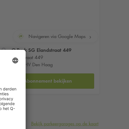
Navigeren via Google Maps
Q-Park
SG Elandstraat 449
Elandstraat 449
2513 HV Den Haag
Abonnement bekijken
Bekijk parkeergarages op de kaart