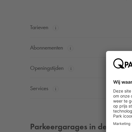
Tarieven
Abonnementen
Openingstijden
Services
Parkeergarages in de buurt