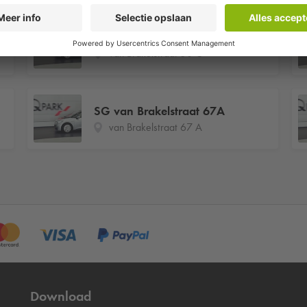
SG van Brakelstraat 50C
van Brakelstraat 50 C
SG van Brakelstraat 67A
van Brakelstraat 67 A
Download