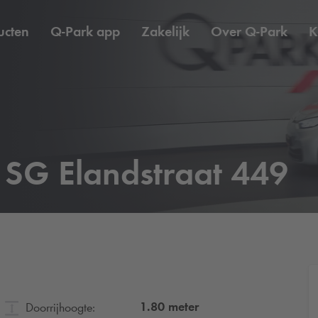
ucten
Q-Park
app
Zakelijk
Over
Q-Park
K
SG Elandstraat 449
1.80
meter
Doorrijhoogte: