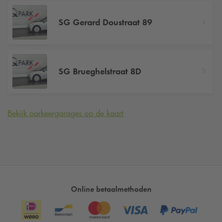
SG Gerard Doustraat 89
SG Brueghelstraat 8D
Bekijk parkeergarages op de kaart
Online betaalmethoden