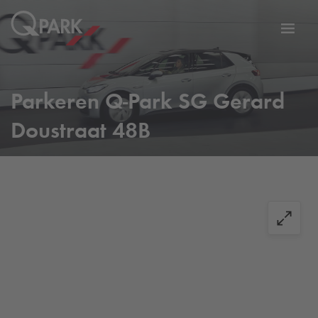
eNavigationToggleNavigation
Websi
Parkeren
Q-Park
SG Gerard
Doustraat 48B