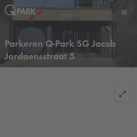
eNavigationToggleNavigation
Websi
Parkeren
Q-Park
SG Jacob
Jordaensstraat 5