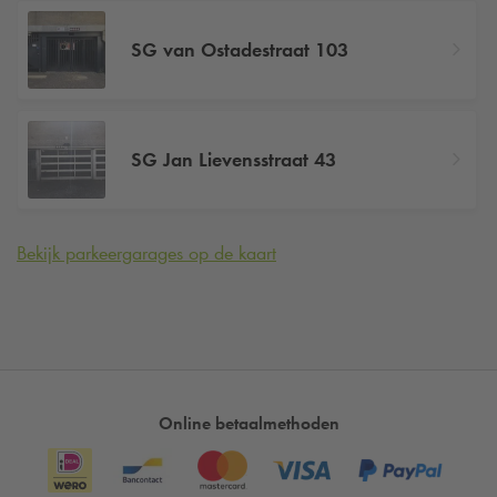
SG van Ostadestraat 103
SG Jan Lievensstraat 43
Bekijk parkeergarages op de kaart
Online betaalmethoden