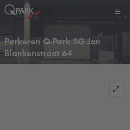
eNavigationToggleNavigation
Websi
Parkeren
Q-Park
SG Jan
Blankenstraat 64