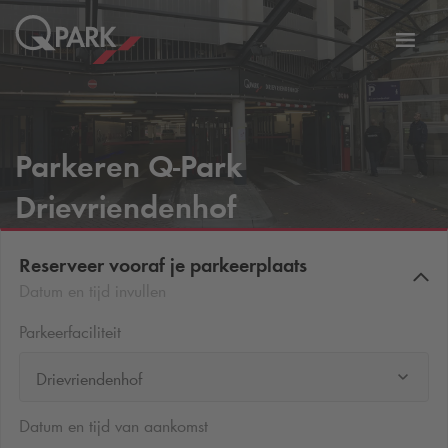
eNavigationToggleNavigation
Websi
Parkeren
Q-Park
Drievriendenhof
Reserveer vooraf je parkeerplaats
Datum en tijd invullen
Parkeerfaciliteit
Drievriendenhof
Datum en tijd van aankomst