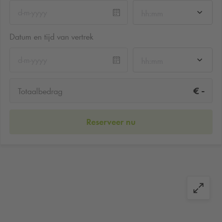
hh:mm
Datum en tijd van vertrek
hh:mm
-
€
Totaalbedrag
Reserveer nu