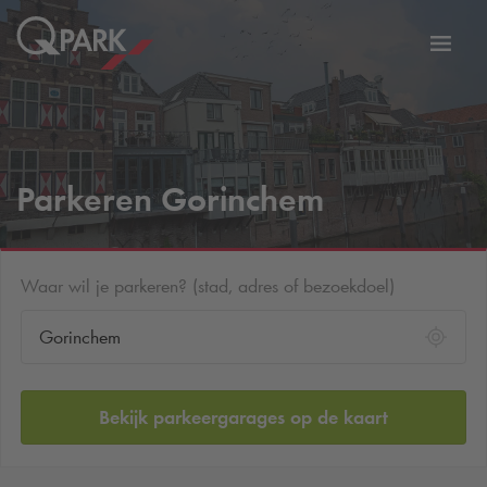
eNavigationToggleNavigation
Websi
Parkeren Gorinchem
Waar wil je parkeren? (stad, adres of bezoekdoel)
Bekijk parkeergarages op de kaart