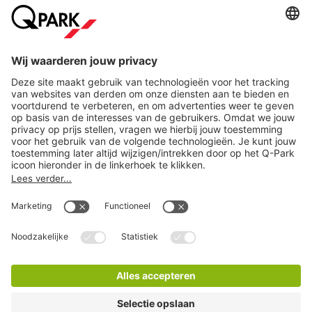
terras of verdwalen in het rauwe, herontdekte Maastricht.
Steden
Bezoek je Bureau Europa en wil je verzekerd zijn van een
parkeerplaats? Reserveer dan eenvoudig je parkeerplaats bij
Q-Park
Frontenpark. Wil je toch liever ergens anders in
Download
Maastricht parkeren? Bekijk dan ons complete aanbod van
parkeergarages in Maastricht
.
Wat kost het om in de buurt van Bureau Europa
in Maastricht te parkeren?
Bij
Q-Park
Frontenpark parkeer je al vanaf
€18 per dag
.
Cookie instellingen
Reserveer vooraf online je parkeerplaats en ben verzekerd
Copyright
van een parkeerplaats. Je kunt gemakkelijk in- en uitrijden op
Algemene voorwaarden
basis van je kenteken en je hoeft niet meer langs de
Privacy statement
betaalautomaat.
Juridische informatie
Disclaimer