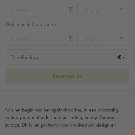
hh:mm
Datum en tijd van vertrek
hh:mm
-
€
Totaalbedrag
Reserveer nu
Aan het begin van het Sphinxkwartier, in een voormalig
kantoorpand met industriële uitstraling, vind je Bureau
Europa. Dit is hét platform voor architectuur, design en
stedelijke cultuur in Maastricht. Geen klassiek museum, maar