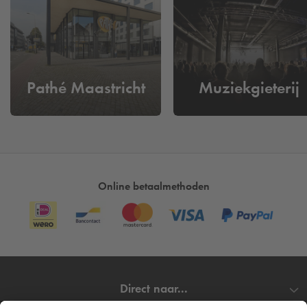
Daarmee voelt het als een plek waar je niet alleen kijkt, maar
ook leert, meedenkt en geïnspireerd raakt. Architecten,
ontwerpers, kunstenaars en denkers krijgen er ruimte om
actuele thema’s vanuit nieuwe invalshoeken te belichten.
Of je nu uit Maastricht komt of van ver: Bureau Europa
Pathé Maastricht
Muziekgieterij
nodigt je uit om anders naar je omgeving te kijken. Naar
gebouwen, buurten, rituelen, gewoontes. Soms kritisch, soms
poëtisch, maar altijd verrassend. De tentoonstellingen zijn
vaak tweetalig en toegankelijk voor een breed publiek. Van
studenten en architectuurliefhebbers tot toevallige
voorbijgangers met een open blik.
Online betaalmethoden
De locatie zelf draagt bij aan de ervaring. Bureau Europa
ligt in het
Sphinxkwartier
, een voormalig industrieterrein dat is
herontwikkeld tot een bruisend cultureel stadsdeel. Je zit hier
tussen bioscoop
Lumière
, het Student Hotel, de
Muziekgieterij
en creatieve broedplekken. Voor of na je
Direct naar...
bezoek kun je wandelen langs het
Bassin
, neerstrijken op een