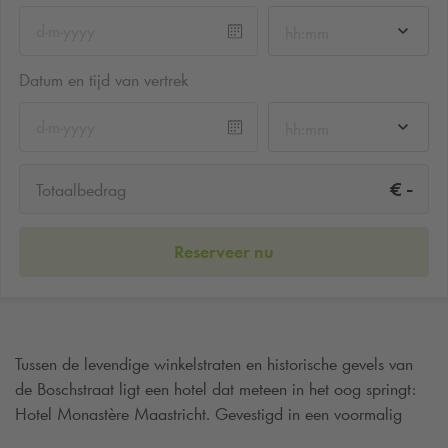
hh:mm
Datum en tijd van vertrek
hh:mm
-
€
Totaalbedrag
Reserveer nu
Tussen de levendige winkelstraten en historische gevels van
de Boschstraat ligt een hotel dat meteen in het oog springt:
Hotel Monastère Maastricht. Gevestigd in een voormalig
klooster uit de 14e eeuw, combineert dit boetiekhotel