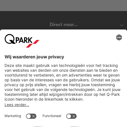
Monastère biedt de perfecte mix van comfort, stijl en locatie.
Dit is een hotel voor reizigers met oog voor kwaliteit, sfeer en
beleving.
Direct naar...
Verblijf je in Hotel Monastère en wil je verzekerd zijn van
een parkeerplaats? Reserveer dan eenvoudig je
Steden
parkeerplaats bij
Q-Park
Bassin. Wil je toch liever ergens
anders in Maastricht parkeren? Bekijk dan ons complete
aanbod van
parkeergarages in Maastricht
.
Download
Wat kost het om in de buurt van het Hotel
Monastère in Maastricht te parkeren?
Bij
Q-Park
Bassin parkeer je al vanaf
€28,50 per dag
.
Reserveer vooraf online je parkeerplaats en ben verzekerd
van een parkeerplaats. Je kunt gemakkelijk in- en uitrijden op
Cookie instellingen
basis van je kenteken en je hoeft niet meer langs de
Copyright
betaalautomaat.
Algemene voorwaarden