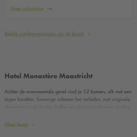
Meer informatie
Bekijk parkeergarages op de kaart
Hotel Monastère Maastricht
Achter de monumentale gevel vind je 52 kamers, elk met een
eigen karakter. Sommige ademen het verleden, met originele
elementen zoals houten balken en glas-in-loodramen; andere
zijn modern en stijlvol, met fluwelen gordijnen, zachte kleuren
en designmeubels. Wat alle kamers gemeen hebben is een
Meer lezen
rustige sfeer en aandacht voor detail. Je merkt dat hier met