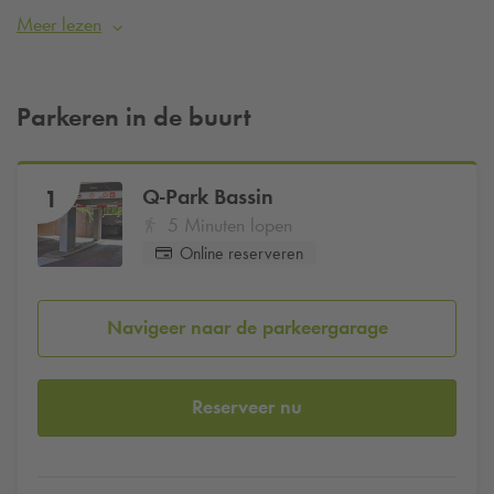
moeiteloos Franse elegantie met Maastrichtse historie. Verblijf
Meer lezen
je in Hotel Monastère en wil je verzekerd zijn van een
parkeerplaats? Reserveer dan eenvoudig je parkeerplaats bij
Q-Park
Bassin vanaf
€28,50 per dag
.
Parkeren in de buurt
Q-Park
Bassin
1
5 Minuten lopen
Online reserveren
Navigeer naar de parkeergarage
Reserveer nu