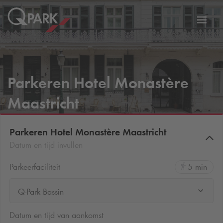
eNavigationToggleNavigation
Websi
Parkeren Hotel Monastère
Maastricht
Parkeren Hotel Monastère Maastricht
Datum en tijd invullen
Parkeerfaciliteit
5 min
Q-Park Bassin
Datum en tijd van aankomst