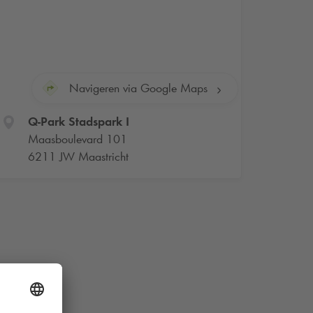
Navigeren via Google Maps
Q-Park
Stadspark I
Maasboulevard 101
6211 JW Maastricht