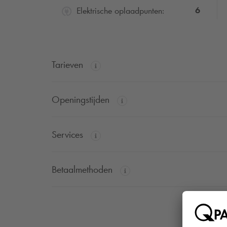
6
Elektrische oplaadpunten:
Tarieven
Openingstijden
Services
Betaalmethoden