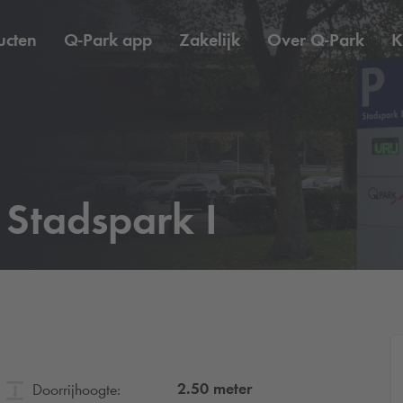
ucten
Q-Park
app
Zakelijk
Over
Q-Park
K
Stadspark I
2.50
meter
Doorrijhoogte: