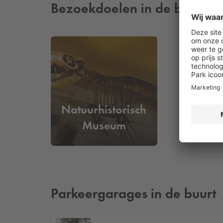
Bezoekdoelen in de buurt
Natuurhistorisch
Museum
Parkeergarages in de buurt