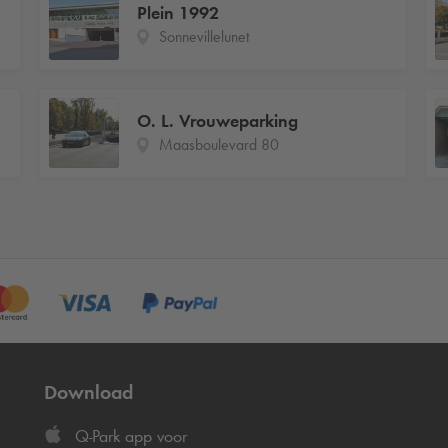
Plein 1992
Sonnevillelunet
O. L. Vrouweparking
Maasboulevard 80
Download
Q-Park
app voor