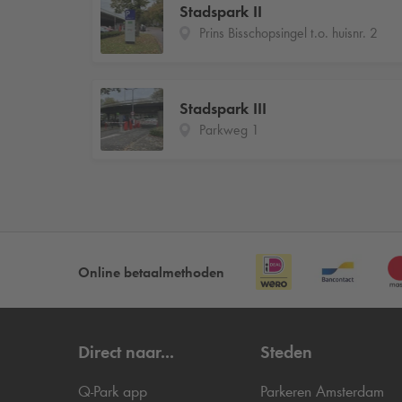
Stadspark II
Prins Bisschopsingel t.o. huisnr. 2
Stadspark III
Parkweg 1
Online betaalmethoden
Direct naar...
Steden
Q-Park
app
Parkeren Amsterdam