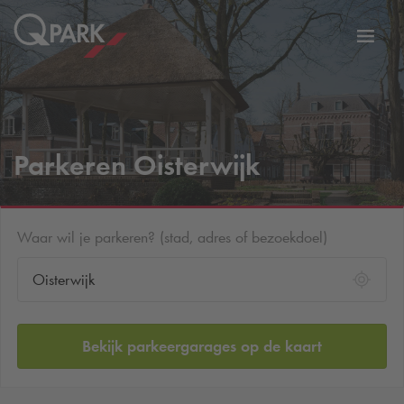
eNavigationToggleNavigation
Websi
Parkeren Oisterwijk
Waar wil je parkeren? (stad, adres of bezoekdoel)
Bekijk parkeergarages op de kaart