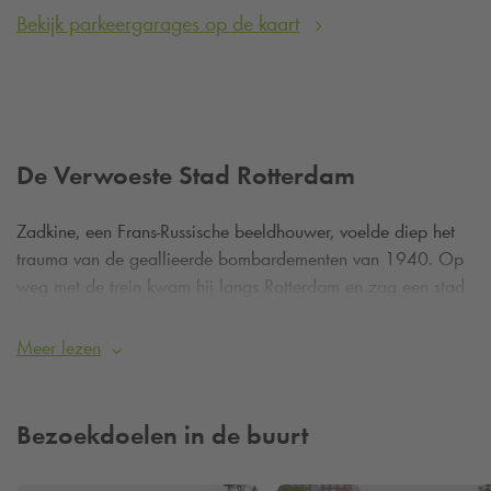
Bekijk parkeergarages op de kaart
De Verwoeste Stad Rotterdam
Zadkine, een Frans-Russische beeldhouwer, voelde diep het
trauma van de geallieerde bombardementen van 1940. Op
weg met de trein kwam hij langs Rotterdam en zag een stad
zonder ziel, wat hem inspireerde tot dit monument – “Een
kreet van afschuw tegen de onmenselijke wreedheid”. Het
Meer lezen
kunstwerk werd in terracotta ontworpen in 1946, en na een
gipsmodel volgde een bronzen versie in 1953, geschonken
door de Bijenkorf.
Bezoekdoelen in de buurt
Op 15 mei 1953 onthulde Burgemeester Van Walsum het