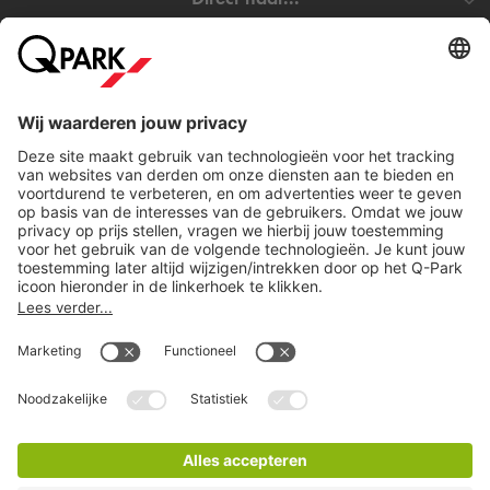
het hart van Rotterdam, gehavend en hol, één die blijft
kloppen in de herinnering. Een monument waar je niet alleen
Steden
voorbijloopt, maar waar je even het stadsgevoel kunt voelen
en waarderen.
Bezoek je het monument De Verwoeste Stad en wil je
Download
verzekerd zijn van een parkeerplaats? Reserveer dan
eenvoudig online je parkeerplaats bij
Q-Park
Koopgoot. Wil
je toch liever ergens anders in Rotterdam parkeren. Bekijk
dan ons complete aanbod van
parkeergarages in Rotterdam
.
Cookie instellingen
Wat kost het om in de buurt van De Verwoeste
Stad in Rotterdam te parkeren?
Copyright
Algemene voorwaarden
Bij
Q-Park
Koopgoot parkeer je al vanaf
€25 per dag
.
Privacy statement
Reserveer vooraf online je parkeerplaats en ben verzekerd
Juridische informatie
van een parkeerplaats. Je kunt gemakkelijk in- en uitrijden op
Disclaimer
basis van je kenteken en je hoeft niet meer langs de