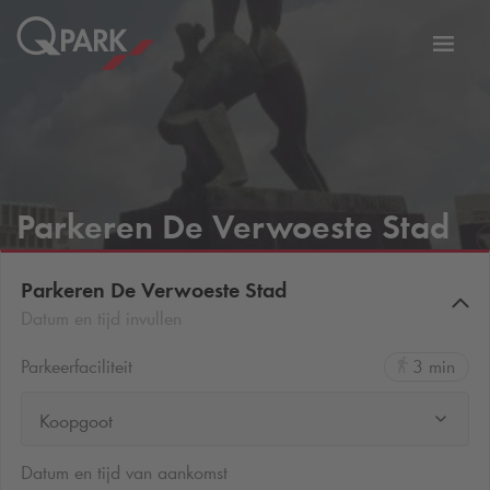
eNavigationToggleNavigation
Websi
Parkeren De Verwoeste Stad
Parkeren De Verwoeste Stad
Datum en tijd invullen
Parkeerfaciliteit
3 min
Koopgoot
Datum en tijd van aankomst