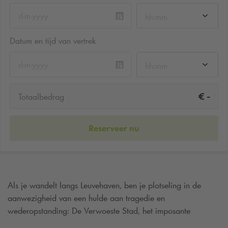
hh:mm
Datum en tijd van vertrek
hh:mm
-
€
Totaalbedrag
Reserveer nu
Als je wandelt langs Leuvehaven, ben je plotseling in de
aanwezigheid van een hulde aan tragedie en
wederopstanding: De Verwoeste Stad, het imposante
bronzen monument van Ossip Zadkine. Vanaf het moment