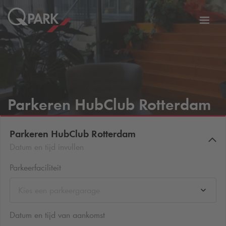
eNavigationToggleNavigation
Websi
Parkeren HubClub Rotterdam
Parkeren HubClub Rotterdam
Datum en tijd invullen
Parkeerfaciliteit
Kies een parkeergarage
Datum en tijd van aankomst