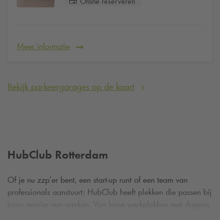
Online reserveren
Meer informatie
Bekijk parkeergarages op de kaart
HubClub Rotterdam
Of je nu zzp’er bent, een start-up runt of een team van
professionals aanstuurt: HubClub heeft plekken die passen bij
jouw manier van werken. Van losse werkplekken met dagpas
tot vaste bureaus en volledig uitgeruste vergaderzalen altijd