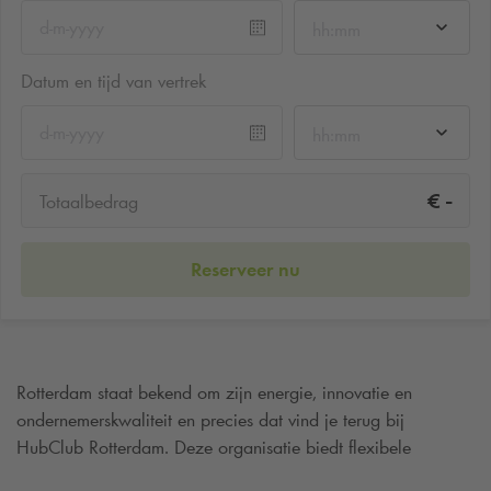
hh:mm
Datum en tijd van vertrek
hh:mm
-
€
Totaalbedrag
Reserveer nu
Rotterdam staat bekend om zijn energie, innovatie en
ondernemerskwaliteit en precies dat vind je terug bij
HubClub Rotterdam. Deze organisatie biedt flexibele
werkplekken en kantoorruimtes voor iedereen die wil werken