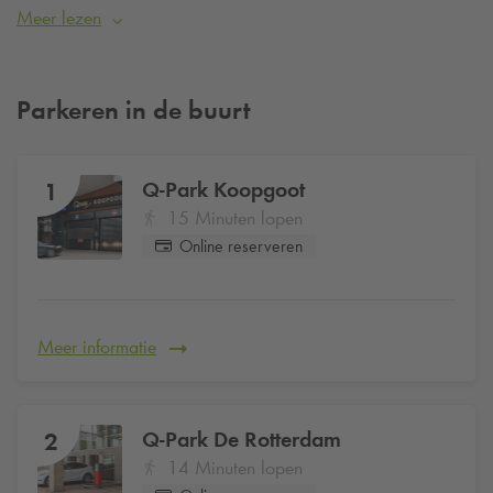
in een inspirerende en professionele omgeving. Ga jij werken
Meer lezen
bij HubClub Rotterdam en wil je verzekerd zijn van een
parkeerplaats? Reserveer dan eenvoudig online je
parkeerplaats bij
Q-Park
Koopgoot
vanaf €17,50 per dag
.
Parkeren in de buurt
Q-Park
Koopgoot
1
15 Minuten lopen
Online reserveren
Meer informatie
Q-Park
De Rotterdam
2
14 Minuten lopen