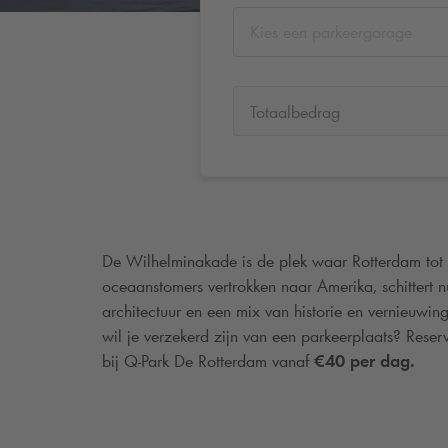
Kies een parkeergarage
Totaalbedrag
De Wilhelminakade is de plek waar Rotterdam tot 
oceaanstomers vertrokken naar Amerika, schittert 
architectuur en een mix van historie en vernieuwin
wil je verzekerd zijn van een parkeerplaats? Reser
bij
Q-Park
De Rotterdam vanaf
€40 per dag.