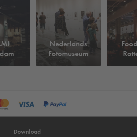
 de Wilhelminakade te parkeren?
per dag
of parkeer bij
Q-Park
Boston & Seattle Terrein vanaf
€40 
aats. Je kunt gemakkelijk in- en uitrijden op basis van je kenteken
AMI
Nederlands
Food
rdam
Fotomuseum
Rot
Download