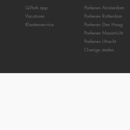
Q-Park
app
Parkeren Amsterdam
Vacatures
Parkeren Rotterdam
Klantenservice
Parkeren Den Haag
Parkeren Maastricht
Parkeren Utrecht
Overige steden