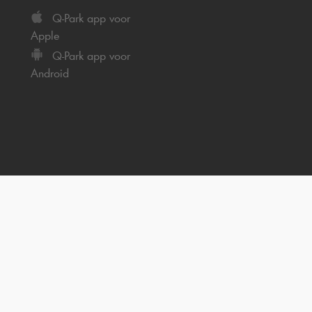
Q-Park
app voor
Apple
Q-Park
app voor
Android