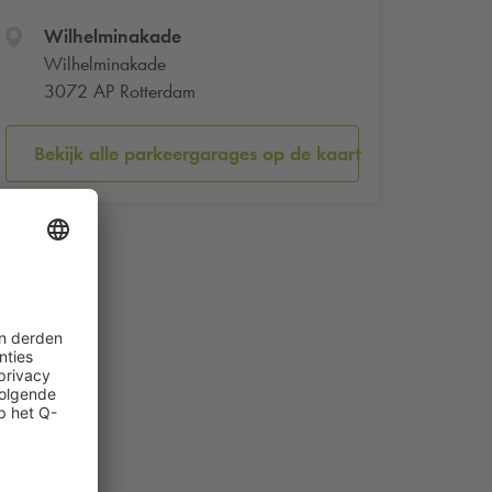
Wilhelminakade
Wilhelminakade
3072 AP Rotterdam
Bekijk alle parkeergarages op de kaart