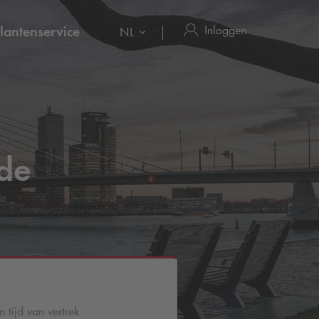
Inloggen
lantenservice
NL
de
 tijd van vertrek