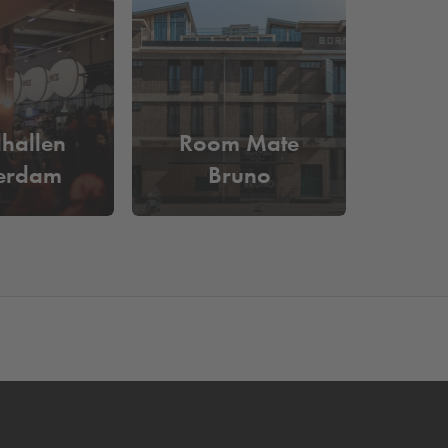
per dag
. Reserveer eenvoudig online je
 en je hoeft niet meer langs de betaalautomaat.
hallen
Room Mate
terdam
Bruno