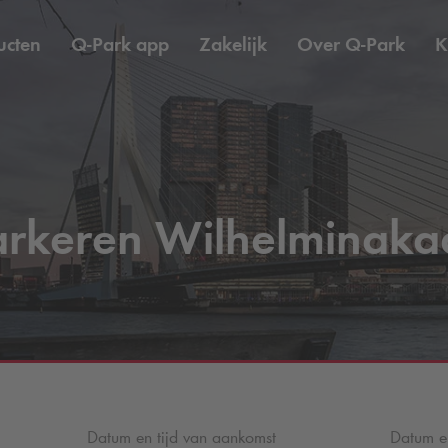
ucten
Q-Park
app
Zakelijk
Over
Q-Park
K
arkeren Wilhelminaka
Datum en tijd van aankomst
Datum en