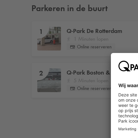
Parkeren in de buurt
Q-Park
De Rotterdam
1
1 Minuten lopen
Online reserveren
Q-Park
Boston & Seattle Ter
2
5 Minuten lopen
Online reserveren