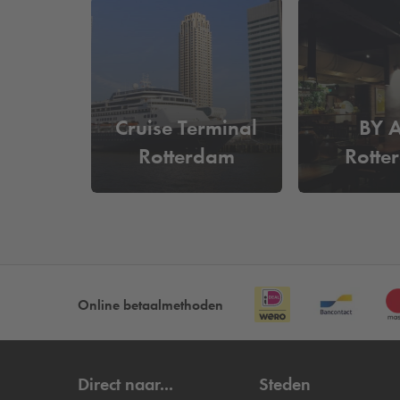
Wat kost het om in de buurt van
Bij
Q-Park
De Rotterdam parkeer je al vanaf
€40 
parkeerplaats. Zo ben je verzekerd van je parkeerpl
Cruise Terminal
BY 
Rotterdam
Rotte
Online betaalmethoden
Direct naar...
Steden